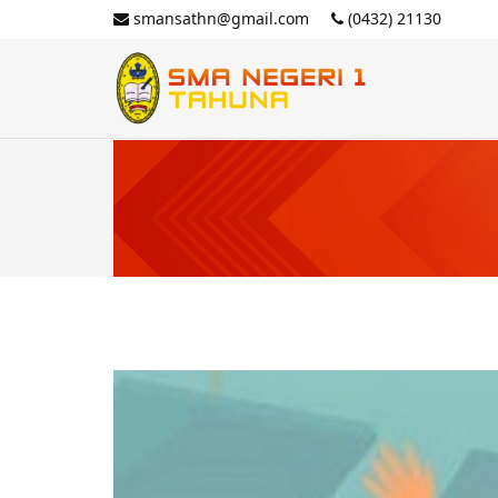
smansathn@gmail.com
(0432) 21130
Skip
to
content